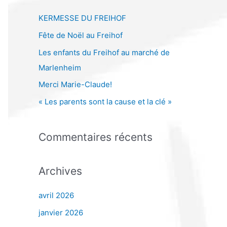
h
e
KERMESSE DU FREIHOF
r
Fête de Noël au Freihof
c
Les enfants du Freihof au marché de
h
Marlenheim
e
Merci Marie-Claude!
r
« Les parents sont la cause et la clé »
:
Commentaires récents
Archives
avril 2026
janvier 2026