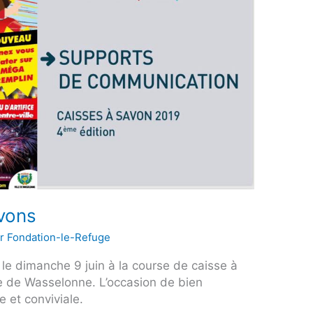
vons
ar
Fondation-le-Refuge
 le dimanche 9 juin à la course de caisse à
 de Wasselonne. L’occasion de bien
e et conviviale.