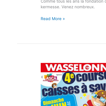
Comme tous les ans la fondation o
kermesse. Venez nombreux.
Read More »
Course
de
caisse
à
savons