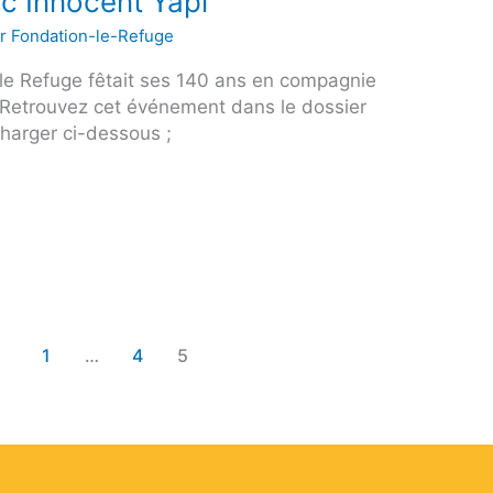
c Innocent Yapi
ar
Fondation-le-Refuge
le Refuge fêtait ses 140 ans en compagnie
 Retrouvez cet événement dans le dossier
harger ci-dessous ;
1
…
4
5