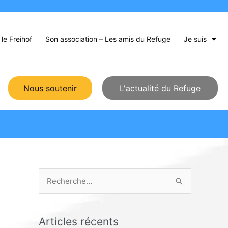
le Freihof
Son association – Les amis du Refuge
Je suis
Nous soutenir
L'actualité du Refuge
R
e
c
Articles récents