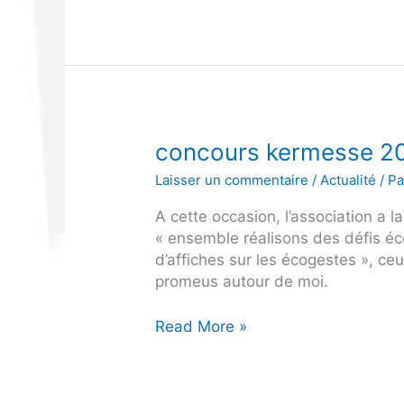
concours kermesse 2
concours
kermesse
Laisser un commentaire
/
Actualité
/ P
2019
A cette occasion, l’association a
« ensemble réalisons des défis éc
d’affiches sur les écogestes », ceu
promeus autour de moi.
Read More »