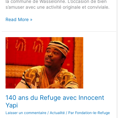
la commune de Wasselonne. L’occasion de bien
s’amuser avec une activité originale et conviviale.
Read More »
140
ans
du
Refuge
avec
Innocent
Yapi
140 ans du Refuge avec Innocent
Yapi
Laisser un commentaire
/
Actualité
/ Par
Fondation-le-Refuge