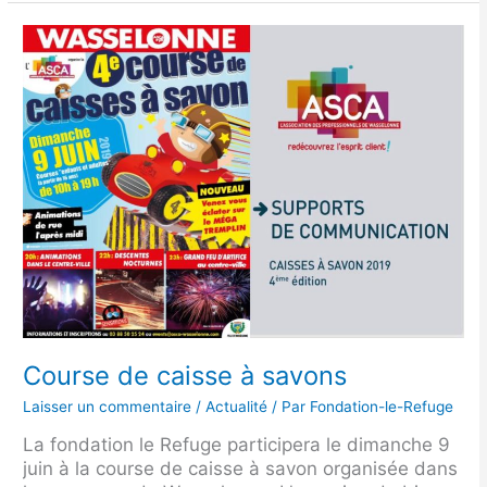
Course
de
caisse
à
savons
Course de caisse à savons
Laisser un commentaire
/
Actualité
/ Par
Fondation-le-Refuge
La fondation le Refuge participera le dimanche 9
juin à la course de caisse à savon organisée dans