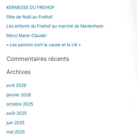
h
KERMESSE DU FREIHOF
e
Fête de Noël au Freihof
r
Les enfants du Freihof au marché de Marlenheim
c
Merci Marie-Claude!
h
e
« Les parents sont la cause et la clé »
r
Commentaires récents
:
Archives
avril 2026
janvier 2026
octobre 2025
août 2025
juin 2025
mai 2025