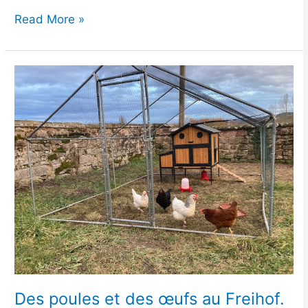
Read More »
Des
poules
et
des
œufs
au
Freihof.
Des poules et des œufs au Freihof.