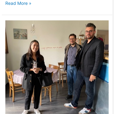
Read More »
Notre
députée,
Madame
Morel
rend
visite
au
Freihof