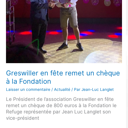
un
chèque
à
la
Fondation
Greswiller en fête remet un chèque
à la Fondation
Laisser un commentaire
/
Actualité
/ Par
Jean-Luc Langlet
Le Président de l’association Greswiller en fête
remet un chèque de 800 euros à la Fondation le
Refuge représentée par Jean Luc Langlet son
vice-président