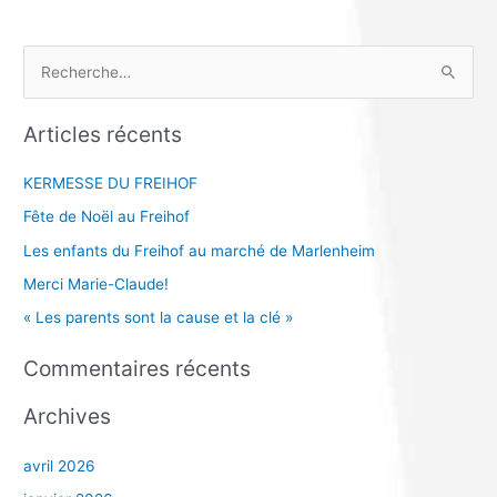
R
e
Articles récents
c
h
KERMESSE DU FREIHOF
e
Fête de Noël au Freihof
r
Les enfants du Freihof au marché de Marlenheim
c
Merci Marie-Claude!
h
e
« Les parents sont la cause et la clé »
r
Commentaires récents
:
Archives
avril 2026