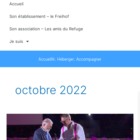
Accueil
Son établissement – le Freihof
Son association – Les amis du Refuge
Je suis
Accueillir, Héberger, Accompagner
octobre 2022
Greswiller
en
fête
remet