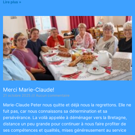
Lire plus »
Merci Marie-Claude!
21 octobre 2025
Aucun commentaire
Marie-Claude Peter nous quitte et déjà nous la regrettons. Elle ne
fuit pas, car nous connaissons sa détermination et sa
persévérance. La voilà appelée à déménager vers la Bretagne,
distance un peu grande pour continuer à nous faire profiter de
ses compétences et qualités, mises généreusement au service