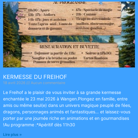
KERMESSE DU FREIHOF
18 avril 2026
Aucun commentaire
Le Freihof a le plaisir de vous inviter à sa grande kermesse
enchantée le 23 mai 2026 à Wangen.Plongez en famille, entre
amis ou même seul(e) dans un univers magique peuplé de fées,
dragons, personnages animés et fantastiques… et laissez-vous
porter par une journée riche en animations et en gourmandises
!Au programme :*Apéritif dès 11h30
Lire plus »